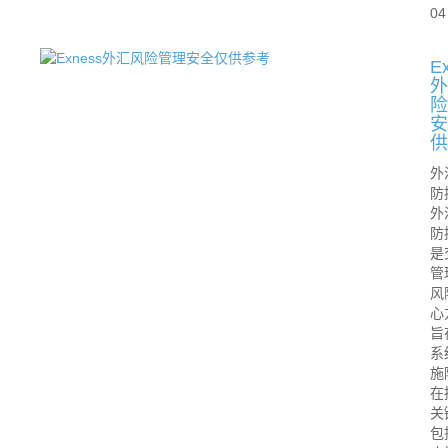
04
E
外
险
安
供
外
防
外
防
是
管
风
心
旨
系
施
在
关
包