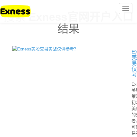
Toggl
搜索
Exness官网开户入口
navig
结果
E
美
易
仅
考
Ex
美
策
初
美
的
者
可
易