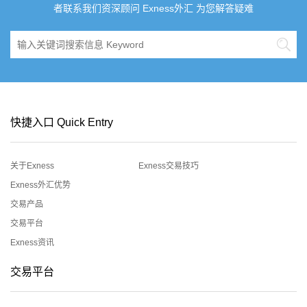
者联系我们资深顾问 Exness外汇 为您解答疑难
快捷入口 Quick Entry
关于Exness
Exness交易技巧
Exness外汇优势
交易产品
交易平台
Exness资讯
交易平台