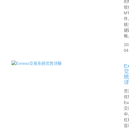
的
软
M
件
统
键
略
20
04
E
交
统
详
灵
优
Ex
交
中
杠
显