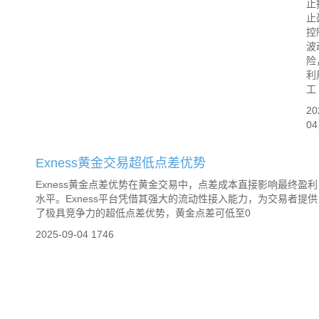
止
止
控
波
险
利
工
20
04
Exness黄金交易超低点差优势
Exness黄金点差优势在黄金交易中，点差成本直接影响最终盈利
水平。Exness平台凭借其强大的流动性接入能力，为交易者提供
了极具竞争力的超低点差优势，黄金点差可低至0
2025-09-04
1746