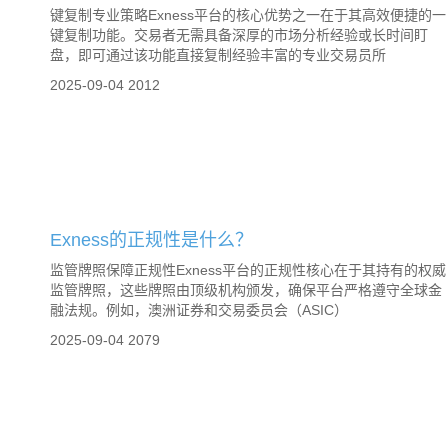
键复制专业策略Exness平台的核心优势之一在于其高效便捷的一
键复制功能。交易者无需具备深厚的市场分析经验或长时间盯
盘，即可通过该功能直接复制经验丰富的专业交易员所
2025-09-04
2012
Exness的正规性是什么？
监管牌照保障正规性Exness平台的正规性核心在于其持有的权威
监管牌照，这些牌照由顶级机构颁发，确保平台严格遵守全球金
融法规。例如，澳洲证券和交易委员会（ASIC）
2025-09-04
2079