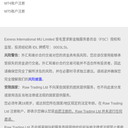
MT4账户注册
MT5账户注册
Exness International MU Limited 受毛里求斯金融服务委员会（FSC）授权和
监管，投资经纪商 IDL 牌照号： 0003LSI。
风险警告：
外汇和差价合约交易对您的资金具有高风险，您应该仅使用能够承
受损失的资金进行交易。外汇和差价合约交易可能并不适合所有投资者，因此
请确保您完全了解所涉及的风险，并在必要时寻求独立建议。请阅读并确保您
完全理解我们的
风险披露
。
受限国家：
Raw Trading Ltd 不向某些国家的居民提供服务，也不向此类分发
或使用违反当地法律或法规的国家提供服务。
您必须年满18周岁，或达到您所在国家/地区规定的法定年龄。在 Raw Trading
Ltd 注册账户，即表示您确认您是
自愿注册的，Raw Trading Ltd 并未进行任何
邀请。
Raw Trading Ltd 不会将其网站和服务直接提供给任何当地法律或法规禁止使用