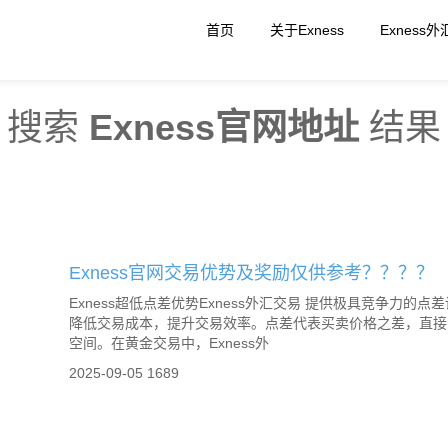
首页
关于Exness
Exness
搜索
Exness官网地址
结果
Exness官网交易优势及奖励仅供参考？？？？
Exness超低点差优势Exness外汇交易 提供极具竞争力的点
降低交易成本，提升交易效率。点差代表买卖价格之差，直接
空间。在黄金交易中，Exness外
2025-09-05
1689