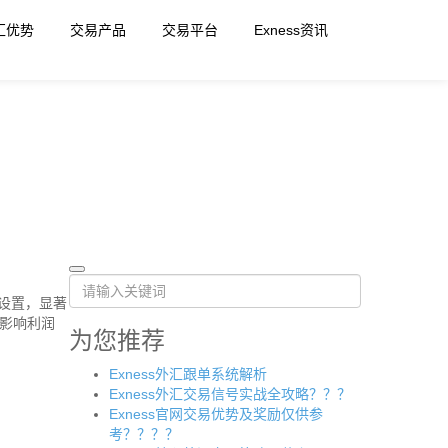
外汇优势
交易产品
交易平台
Exness资讯
差设置，显著
影响利润
为您推荐
Exness外汇跟单系统解析
Exness外汇交易信号实战全攻略？？？
Exness官网交易优势及奖励仅供参
考？？？？